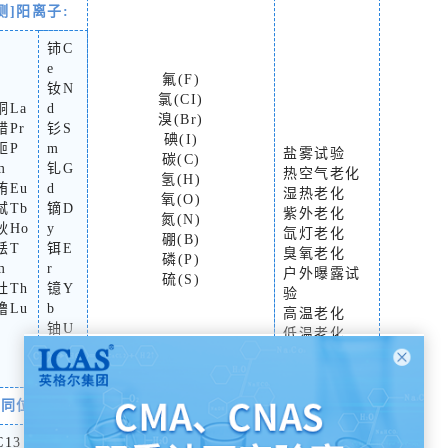
测]
阳离子:
铈C
e
氟(F)
钕N
氯(CI)
铜La
d
溴(Br)
错Pr
钐S
碘(I)
钷P
m
盐雾试验
碳(C)
m
钆G
热空气老化
氢(H)
铕Eu
d
湿热老化
氧(O)
铽Tb
镝D
紫外老化
氮(N)
钬Ho
y
氙灯老化
硼(B)
铥T
铒E
臭氧老化
磷(P)
m
r
户外曝露试
硫(S)
钍Th
镱Y
验
镥Lu
b
高温老化
铀U
低温老化
铱Y
高低温循环
等
SO2/SO3老
化试验
[同位素]
仪器测试
H2S/SO2老
化试验
C13
核磁、气相色谱
液相色