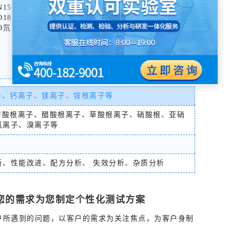
N15
谱，
O18
X射线荧光光谱，
D氘
傅里叶红外光谱，
紫外可见光光谱，
ICP-OES，XPS，
ICP-
MS，
凝胶渗，透色谱GPC
子、钙离子、镁离子、铵根离子等
甲酸根离子、醋酸根离子、草酸根离子、硝酸根、亚硝
氟离子、溴离子等
析、性能改进、配方分析、 失效分析、杂质分析
针对您的需求为您制定个性化测试方案
户所遇到的问题，以客户的需求为关注焦点，为客户身制