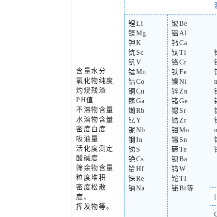
锂Li
铍Be
镁Mg
铝Al
钾K
钙Ca
钪Sc
钛Ti
钒V
铬Cr
含量水分
锰Mn
铁Fe
氯化物纯度
钴Co
镍Ni
灼烧残渣
铜Cu
锌Zn
PH值
镓Ga
锗Ge
不溶物含量
铷Rb
锶Sr
水溶物含量
钇Y
锆Zr
密度白度
铌Nb
钼Mo
吸油量
钢In
锡Sn
活化度测定
锑S
碲Te
酸碱度
铯Cs
钡Ba
筛余物含量
铪Hf
钨W
粒度堆积
铼Re
铊TI
密度松散
钠Na
铋Bi等
度、
挥发物等。