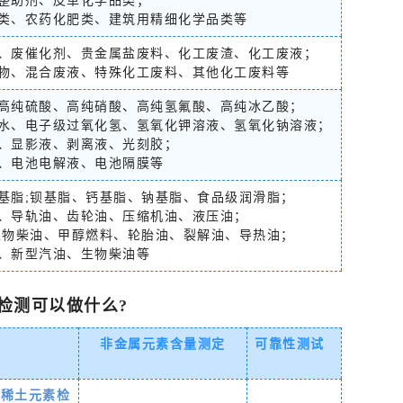
整助剂、皮革化学品类；
类、农药化肥类、建筑用精细化学品类等
、废催化剂、贵金属盐废料、化工废渣、化工废液；
物、混合废液、特殊化工废料、其他化工废料等
高纯硫酸、高纯硝酸、高纯氢氟酸、高纯冰乙酸；
水、电子级过氧化氢、氢氧化钾溶液、氢氧化钠溶液；
、显影液、剥离液、光刻胶；
、电池电解液、电池隔膜等
基脂;钡基脂、钙基脂、钠基脂、食品级润滑脂；
、导轨油、齿轮油、压缩机油、液压油；
生物柴油、甲醇燃料、轮胎油、裂解油、导热油；
、新型汽油、生物柴油等
检测可以做什么?
非金属元素
含量测定
可靠性测试
[稀土元素检