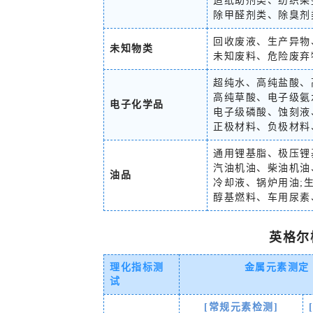
造纸助剂类、纺织染
除甲醛剂类、除臭剂
回收废液、生产异物
未知物类
未知废料、危险废弃
超纯水、高纯盐酸、
高纯草酸、电子级氨
电子化学品
电子级磷酸、蚀刻液
正极材料、负极材料
通用锂基脂、极压锂
汽油机油、柴油机油
油品
冷却液、锅炉用油;
醇基燃料、车用尿素
英格尔
理化指标测
金属元素测定
试
[常规元素检测]