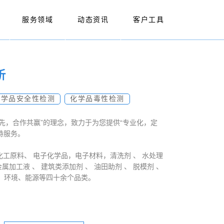
服务领域
动态资讯
客户工具
析
化学品安全性检测
化学品毒性检测
为先，合作共赢”的理念，致力于为您提供“专业化，定
持服务。
化工原料、 电子化学品，电子材料，清洗剂 、 水处理
金属加工液 、 建筑类添加剂 、 油田助剂 、 脱模剂 、
品 、环境、能源等四十余个品类。