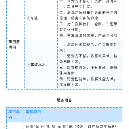
一、去污力不够好，洗后车身有灰
尘，车身光亮性差；
二、清洗之后对车身表面的亮光有
洗车液
侵蚀，损害车身防护漆；
三、对车身橡胶件、轮胎、车窗等
有老化作用；
四、白车清洗效果差，产品易分层
商用清
一、添加色素易褪色，严重影响外
洗剂
观；
二、清洗力不够，防雾效果差，抗
静电能力差；
汽车玻璃水
三、腐蚀橡胶条，使其变硬，缩短
使用寿命
四、润滑性能差，防腐蚀能力差，
挥发能力差。
服务项目
项目类
常检项目
别
运用“光-色-热-质-元-化”联用技术，对产品或样品进行