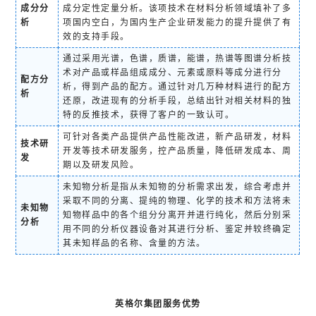
成分分
成分定性定量分析。该项技术在材料分析领域填补了多
析
项国内空白，为国内生产企业研发能力的提升提供了有
效的支持手段。
通过采用光谱，色谱，质谱，能谱，热谱等图谱分析技
术对产品或样品组成成分、元素或原料等成分进行分
配方分
析，得到产品的配方。通过针对几万种材料进行的配方
析
还原，改进现有的分析手段，总结出针对相关材料的独
特的反推技术，获得了客户的一致认可。
可针对各类产品提供产品性能改进，新产品研发，材料
技术研
开发等技术研发服务，控产品质量，降低研发成本、周
发
期以及研发风险。
未知物分析是指从未知物的分析需求出发，综合考虑并
采取不同的分离、提纯的物理、化学的技术和方法将未
未知物
知物样品中的各个组分分离开并进行纯化，然后分别采
分析
用不同的分析仪器设备对其进行分析、鉴定并较终确定
其未知样品的名称、含量的方法。
英格尔集团服务优势