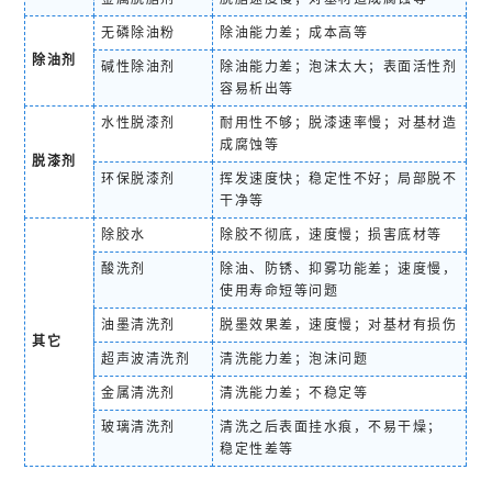
无磷除油粉
除油能力差；成本高等
除油剂
碱性除油剂
除油能力差；泡沫太大；表面活性剂
容易析出等
水性脱漆剂
耐用性不够；脱漆速率慢；对基材造
成腐蚀等
脱漆剂
环保脱漆剂
挥发速度快；稳定性不好；局部脱不
干净等
除胶水
除胶不彻底，速度慢；损害底材等
酸洗剂
除油、防锈、抑雾功能差；速度慢，
使用寿命短等问题
油墨清洗剂
脱墨效果差，速度慢；对基材有损伤
其它
超声波清洗剂
清洗能力差；泡沫问题
金属清洗剂
清洗能力差；不稳定等
玻璃清洗剂
清洗之后表面挂水痕，不易干燥；
稳定性差等