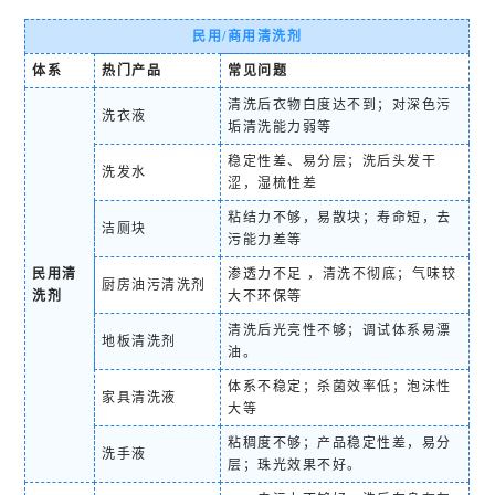
民用/商用清洗剂
体系
热门产品
常见问题
清洗后衣物白度达不到；对深色污
洗衣液
垢清洗能力弱等
稳定性差、易分层；洗后头发干
洗发水
涩，湿梳性差
粘结力不够，易散块；寿命短，去
洁厕块
污能力差等
民用清
渗透力不足 ，清洗不彻底；气味较
厨房油污清洗剂
洗剂
大不环保等
清洗后光亮性不够；调试体系易漂
地板清洗剂
油。
体系不稳定；杀菌效率低；泡沫性
家具清洗液
大等
粘稠度不够；产品稳定性差，易分
洗手液
层；珠光效果不好。