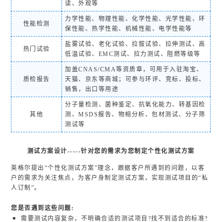
读、外观等
力学性能、物理性能、化学性能、光学性能、环
性能检测
保性能、热学性能、机械性能、电学性能等
盐雾试验、老化试验、拉拔试验、拉伸测试、高
热门试验
低温试验、EMC测试、拉力测试、阻燃等级等
加盖CNAS/CMA等资质章，可用于入驻淘宝、
质检报告
天猫、京东等商城；可参与环评、竞标、投标、
销售，出口等用途
分子量检测、菌种鉴定、抗氧化能力、转基因检
其他
测、MSDS报告、物相分析、包材测试、分子筛
测试等
测试方案设计-----针对您的需求为您制定个性化测试方案
英格尔提出“个性化测试方案”理念，跟据客户所遇到的问题，以客
户的需求为关注焦点，为客户身制定测试方案，实现测试项目的“私
人订制”。
您是否遇到这些问题:
需要测试内容复杂，不明确合适的测试项目?找不到适合的标准?