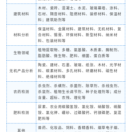
木材、瓷砖、混凝土、水泥、玻璃幕墙、涂料、
建筑材料
石材、隔音材料、阻燃材料、装修材料、保温材
料；建筑助剂等
保温材料、金属材料、建筑材料、无机材料、复
材料分析
合材料、锡膏、环保材料、新型材料、纳米材
料、包装材料等
植物提取物、多糖、氨基酸、木质素、酶制剂、
生物领域
脂肪酸、微生物、肥料、细菌、蛋白质等
陶瓷、建材、石墨、玻璃、纸张、木材、光学材
无机产品分析
料、碳素材料、多孔材料、研磨材料、磁性材
料、绝缘材料等
杀虫剂、杀螨剂、杀菌剂、除草剂、杀线虫剂、
农药检测
杀鼠剂、植物生长调节剂、种子处理剂等；成分
含量、超标、农残、理化等
尿素、农业用碳酸氢铵、氯化铵、硝酸铵、硫酸
肥料检测
铵、氯化钾、硼砂、过磷酸钙、钙镁磷肥、复混
肥料等
兽药、化妆品、饲料、香精香料、烟草电子烟、
其他