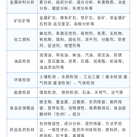
金属材料分析
素分析、组织分析、成分分析、有害物质、冶金
分析、镀层分析、失效分析等
金属矿石、稀有矿石、铁矿石、岩矿、非金属矿
矿石矿物
石检测 品位鉴定、岩相分析等
催化剂、表面活性剂、吸附剂、炭黑、无机物、
化工原料
有机物、填料、固化剂、流平剂、分散剂、防老
剂、促进剂、增塑剂等
润滑油、导轨油、柴油、汽油、液压油、防锈
油品检测
油、变压器油、沥青、石蜡、润滑脂、机油等；
油品添加剂等
土壤检测 、水质检测 、工业三废（ 废水检测 废
环境检测
气检测 废渣检测）、气体检测
能源检测
煤炭检测、 燃料检测、石油、天然气、沼气等
微生物、重金属、过敏原、农药残留、兽药残
食品及保健品
留、营养标签、动物源性、保质期测试、食品接
触材料（包材）、成分
包材相容性、成分分析、溶剂残留、方法学验
药品及药包材
证、一致性评价、医药中间体检测、原料药、杂
质结构、抗生素、毒理等