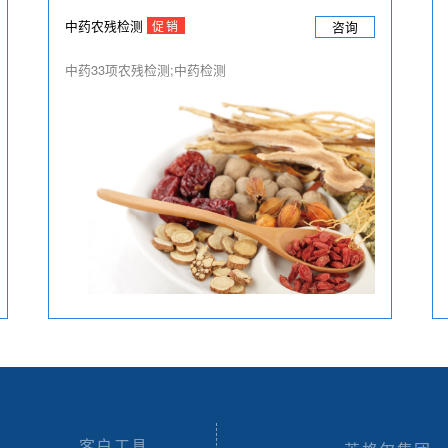
中药农残检测
促销
咨询
中药33项农残检测;中药检测
客户工具