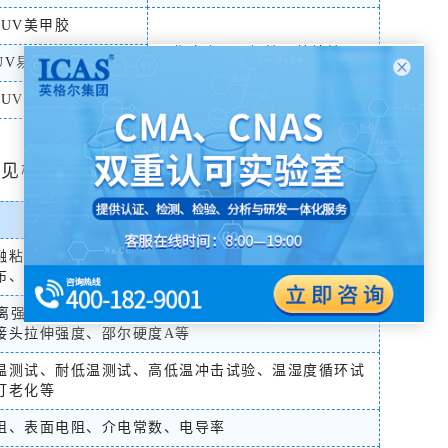
UV美甲胶
固化速度、柔韧性，粘结性、
UV易剥离胶
附着力、 耐黄变性能、流平性
UV玻璃胶
常见检测项目
常见项目
融粘度、不挥发物含量、PH、密度、玻璃化转变温度、
布、适用期、闪点等
剥离强度、T剥离强度、剪切强度、劈裂强度、下垂度、
接头拉伸强度、邵尔硬度A等
温测试、耐低温测试、高低温冲击试验、温湿度循环试
灯老化等
阻、表面电阻、介电常数、电导率