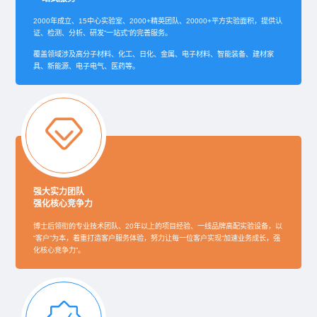
2000年成立、15中心实验室、2000+精英团队、20000+平方实验面积，提供认
证、检测、分析、研发“一站式”的完善服务。
覆盖领域涉及高分子材料、化工、日化、金属、电子材料、智能装备、建材家
具、新能源、电子电气、医药等。
强大实力团队
强化核心竞争力
博士后领衔的专业技术团队、20年以上的项目经验、一线品牌高配实验设备，以
“客户”为本，着重打造客户服务体验，努力让每一位客户实现“加速业务成长，强
化核心竞争力”。