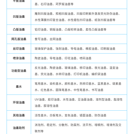
平板油墨
墨、石印油墨、珂罗版油墨等
雕刻凹版油墨、照相凹版油墨、凹版印刷紫外激发荧光防伪油墨、
凹版油墨
水性薄膜凹印复合油墨、水性烟包凹印油墨、纸张凹版油墨等
凸版油墨
铅印油墨、铜版油墨、凸版轮转油墨、柔性凸版油墨等
网孔版油墨
誊写油墨、丝网油墨
丝印油墨
玻璃保护油墨、蚀刻油墨、导电油墨、橡胶油墨、印刷版油墨
喷涂油墨
陶瓷油墨、导电油墨、印花油墨、喷码油墨
反光油墨、陶瓷油墨、玻璃油墨、移印油墨、夜光油墨、温变油
功能型油墨
墨、荧光油墨、水转印油墨、打印机油墨、编织袋油墨
笔用墨水、染料墨水，颜料墨水，热转印墨水、蓝黑墨水、碳素墨
墨水
水、红色墨水、圆珠笔墨水、中性笔墨水、书写油墨
UV油墨、胶印油墨、水性油墨、豆油基油墨、溶剂型油墨、脂溶性
环保油墨
油墨、醇溶性油墨
其他油墨
活性墨水、白板笔水、变色油墨、镜面油墨、防伪油墨
消泡剂、稳定剂、分散剂、防腐剂、流平剂、增稠剂、增滑剂及交
油墨助剂
联剂等