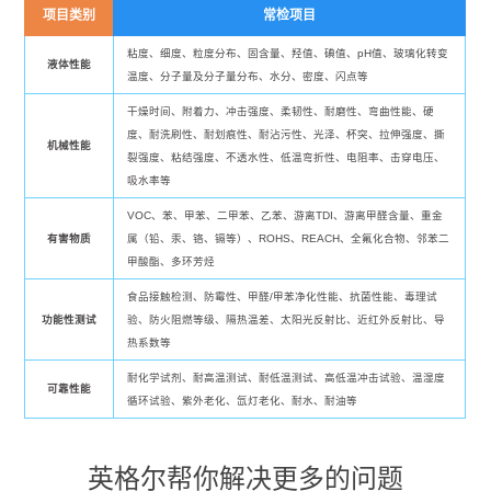
项目类别
常检项目
粘度、细度、粒度分布、固含量、羟值、碘值、pH值、玻璃化转变
液体性能
温度、分子量及分子量分布、水分、密度、闪点等
干燥时间、附着力、冲击强度、柔韧性、耐磨性、弯曲性能、硬
度、耐洗刷性、耐划痕性、耐沾污性、光泽、杯突、拉伸强度、撕
机械性能
裂强度、粘结强度、不透水性、低温弯折性、电阻率、击穿电压、
吸水率等
VOC、苯、甲苯、二甲苯、乙苯、游离TDI、游离甲醛含量、重金
有害物质
属（铅、汞、铬、镉等）、ROHS、REACH、全氟化合物、邻苯二
甲酸酯、多环芳烃
食品接触检测、防霉性、甲醛/甲苯净化性能、抗菌性能、毒理试
功能性测试
验、防火阻燃等级、隔热温差、太阳光反射比、近红外反射比、导
热系数等
耐化学试剂、耐高温测试、耐低温测试、高低温冲击试验、温湿度
可靠性能
循环试验、紫外老化、氙灯老化、耐水、耐油等
英格尔帮你解决更多的问题