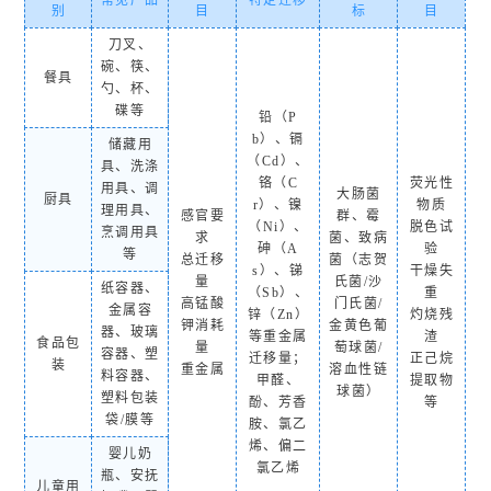
常见产品
特定迁移
别
目
标
目
刀叉、
碗、筷、
餐具
勺、杯、
碟等
铅（P
b）、镉
储藏用
（Cd）、
具、洗涤
铬（C
荧光性
用具、调
大肠菌
厨具
r）、镍
物质
理用具、
感官要
群、霉
（Ni）、
脱色试
烹调用具
求
菌、致病
砷（A
验
等
总迁移
菌（志贺
s）、锑
干燥失
量
氏菌/沙
纸容器、
（Sb）、
重
高锰酸
门氏菌/
金属容
锌（Zn）
灼烧残
钾消耗
金黄色葡
器、玻璃
等重金属
渣
食品包
量
萄球菌/
容器、塑
迁移量；
正己烷
装
重金属
溶血性链
料容器、
甲醛、
提取物
球菌）
塑料包装
酚、芳香
等
袋/膜等
胺、氯乙
烯、偏二
婴儿奶
氯乙烯
瓶、安抚
儿童用