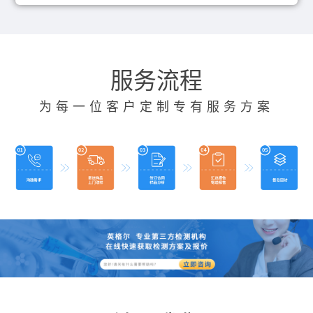
服务流程
为每一位客户定制专有服务方案