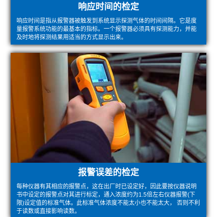
响应时间的检定
响应时间是指从报警器被触发到系统显示探测气体的时间间隔。它是度
量报警系统功能的最基本的指标。一个报警器必须具有探测能力，并能
及时地将探测结果用适当的方式显示出来。
报警误差的检定
每种仪器有其相应的报警点，这在出厂时已设定好，因此要按仪器说明
书中设定的报警点对其进行标定，通入浓度约为1.5倍左右仪器报警(下
限)设定值的标准气体。此标准气体浓度不能太小也不能太大， 否则不利
于读数或直接影响读数。