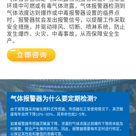
环境中可燃或有毒气体泄露，气体报警器检测到
气体浓度达到爆炸或中毒报警器设置的临界点
时，报警器就会发出报警信号，以提醒工作采取
安全措施，并驱动排风、切断、喷淋系统，防止
发生爆炸、火灾、中毒事故，从而保障安全生
产。
气体报警器为什么要定期检测?
由于报警器采用催化燃料式传感器，传感器在正常使用情况下，其灵敏
度每年自然下降10%~30%，其寿命也就2~5年。
如果报警器传感器灵敏度下降，泄漏的气体浓度达到爆炸下限而未能及
时报警，就会产生爆炸的危险。因此，报警器需要每年定时进行检定，
以保证其性能和量值的准确可靠。